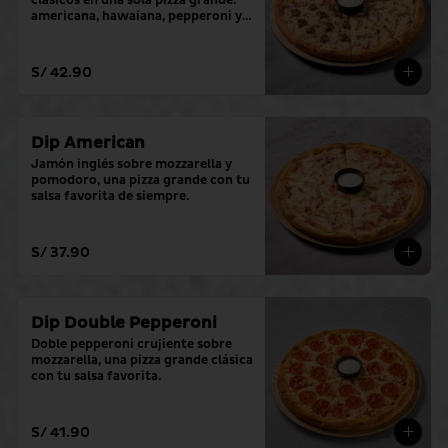
clásicos en una sola pizza grande: 
americana, hawaiana, pepperoni y 
hamburguesa. (con tu salsa 
favorita)
S/ 42.90
Dip American
Jamón inglés sobre mozzarella y 
pomodoro, una pizza grande con tu 
salsa favorita de siempre.
S/ 37.90
Dip Double Pepperoni
Doble pepperoni crujiente sobre 
mozzarella, una pizza grande clásica 
con tu salsa favorita.
S/ 41.90