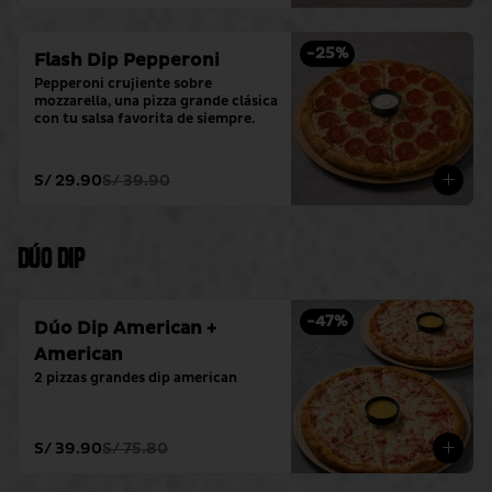
-
25
%
Flash Dip Pepperoni
Pepperoni crujiente sobre 
mozzarella, una pizza grande clásica 
con tu salsa favorita de siempre.
S/ 29.90
S/ 39.90
Dúo Dip
-
47
%
Dúo Dip American +
American
2 pizzas grandes dip american
S/ 39.90
S/ 75.80