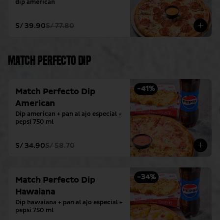
dip american
S/ 39.90
S/ 77.80
Match Perfecto Dip
-
41
%
Match Perfecto Dip
American
Dip american + pan al ajo especial + 
pepsi 750 ml
S/ 34.90
S/ 58.70
-
34
%
Match Perfecto Dip
Hawaiana
Dip hawaiana + pan al ajo especial + 
pepsi 750 ml