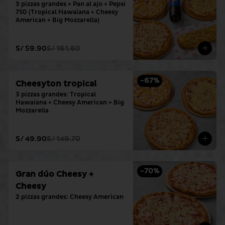
3 pizzas grandes + Pan al ajo + Pepsi 
750 (Tropical Hawaiana + Cheesy 
American + Big Mozzarella)
S/ 59.90
S/ 161.60
-
67
%
Cheesyton tropical
3 pizzas grandes: Tropical 
Hawaiana + Cheesy American + Big 
Mozzarella
S/ 49.90
S/ 149.70
-
70
%
Gran dúo Cheesy +
Cheesy
2 pizzas grandes: Cheesy American