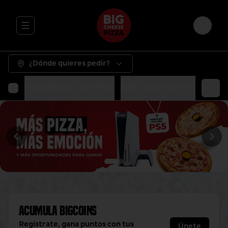
Abrir menu de navegación
Login
¿Dónde quieres pedir?
Tus clásicas favoritas
Baña tu pizza en tu salsa 
Acumula
BigCoins
Regístrate, gana puntos con tus
Únete