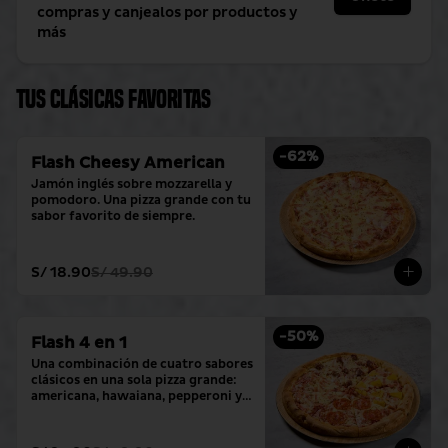
compras y canjealos por productos y
más
Tus clásicas favoritas
-
62
%
Flash Cheesy American
Jamón inglés sobre mozzarella y 
pomodoro. Una pizza grande con tu 
sabor favorito de siempre.
S/ 18.90
S/ 49.90
-
50
%
Flash 4 en 1
Una combinación de cuatro sabores 
clásicos en una sola pizza grande: 
americana, hawaiana, pepperoni y 
hamburguesa.