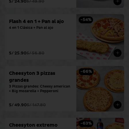
S/ 24.90
S/ 49.90
-
54
%
Flash 4 en 1 + Pan al ajo
4 en 1 Clásica + Pan al ajo
S/ 25.90
S/ 56.80
-
66
%
Cheesyton 3 pizzas
grandes
3 Pizzas grandes: Cheesy american 
+ Big mozarella + Pepperoni
S/ 49.90
S/ 147.80
-
63
%
Cheesyton extremo