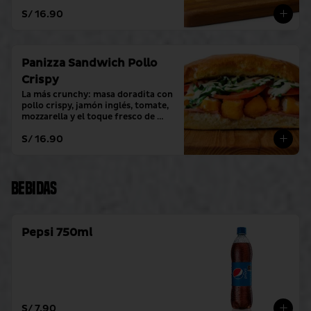
toque fresco de crema alioli.
S/ 16.90
Panizza Sandwich Pollo
Crispy
La más crunchy: masa doradita con 
pollo crispy, jamón inglés, tomate, 
mozzarella y el toque fresco de 
crema alioli.
S/ 16.90
Bebidas
Pepsi 750ml
S/ 7.90