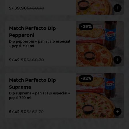
S/ 39.90
S/ 60.70
-
29
%
Match Perfecto Dip
Pepperoni
Dip pepperoni + pan al ajo especial 
+ pepsi 750 ml
S/ 42.90
S/ 60.70
-
32
%
Match Perfecto Dip
Suprema
Dip suprema + pan al ajo especial + 
pepsi 750 ml
S/ 42.90
S/ 62.70