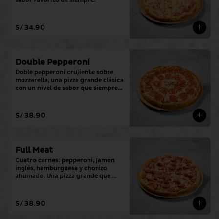
sabor favorito de siempre.
S/ 34.90
Double Pepperoni
Doble pepperoni crujiente sobre 
mozzarella, una pizza grande clásica 
con un nivel de sabor que siempre 
cumple.
S/ 38.90
Full Meat
Cuatro carnes: pepperoni, jamón 
inglés, hamburguesa y chorizo ​​
ahumado. Una pizza grande que 
sobrepasa todos los niveles.
S/ 38.90