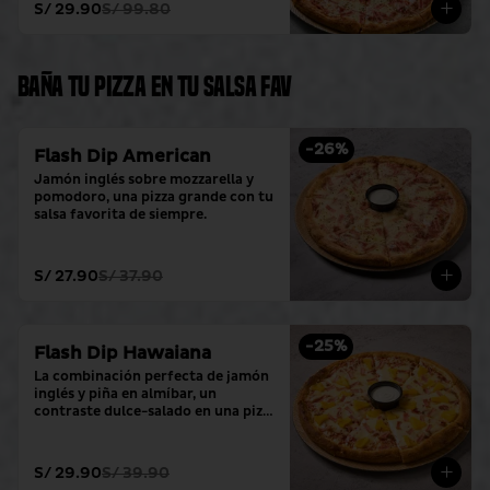
S/ 29.90
S/ 99.80
Baña tu pizza en tu salsa fav
-
26
%
Flash Dip American
Jamón inglés sobre mozzarella y 
pomodoro, una pizza grande con tu 
salsa favorita de siempre.
S/ 27.90
S/ 37.90
-
25
%
Flash Dip Hawaiana
La combinación perfecta de jamón 
inglés y piña en almíbar, un 
contraste dulce-salado en una pizza 
grande con tu salsa favorita.
S/ 29.90
S/ 39.90