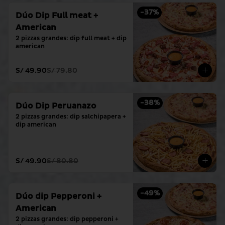
-
37
%
Dúo Dip Full meat +
American
2 pizzas grandes: dip full meat + dip 
american
S/ 49.90
S/ 79.80
-
38
%
Dúo Dip Peruanazo
2 pizzas grandes: dip salchipapera + 
dip american
S/ 49.90
S/ 80.80
-
49
%
Dúo dip Pepperoni +
American
2 pizzas grandes: dip pepperoni + 