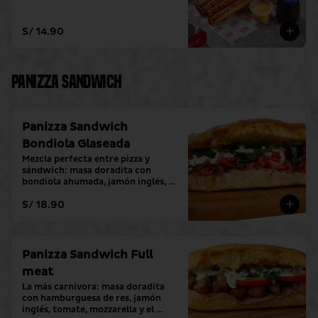
S/ 14.90
Panizza Sandwich
Panizza Sandwich
Bondiola Glaseada
Mezcla perfecta entre pizza y 
sándwich: masa doradita con 
bondiola ahumada, jamón inglés, 
tomate, mozzarella y el toque 
S/ 18.90
fresco de crema alioli.
Panizza Sandwich Full
meat
La más carnívora: masa doradita 
con hamburguesa de res, jamón 
inglés, tomate, mozzarella y el 