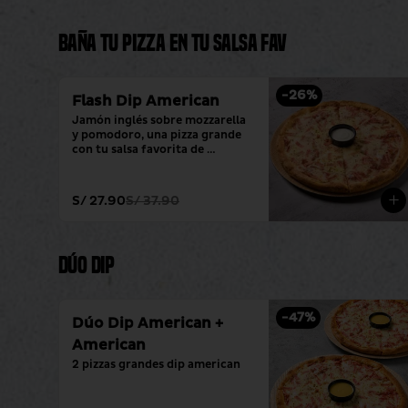
Baña tu pizza en tu salsa fav
-
26
%
Flash Dip American
Jamón inglés sobre mozzarella 
y pomodoro, una pizza grande 
con tu salsa favorita de 
siempre.
S/ 27.90
S/ 37.90
Dúo Dip
-
47
%
Dúo Dip American +
American
2 pizzas grandes dip american