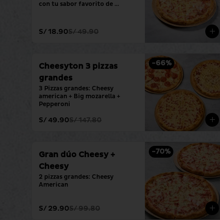
con tu sabor favorito de 
siempre.
S/ 18.90
S/ 49.90
-
66
%
Cheesyton 3 pizzas
grandes
3 Pizzas grandes: Cheesy 
american + Big mozarella + 
Pepperoni
S/ 49.90
S/ 147.80
-
70
%
Gran dúo Cheesy +
Cheesy
2 pizzas grandes: Cheesy 
American
S/ 29.90
S/ 99.80