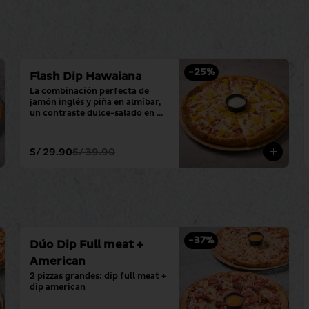
-
25
%
Flash Dip Hawaiana
La combinación perfecta de 
jamón inglés y piña en almíbar, 
un contraste dulce-salado en 
una pizza grande con tu salsa 
favorita.
S/ 29.90
S/ 39.90
-
37
%
Dúo Dip Full meat +
American
2 pizzas grandes: dip full meat + 
dip american