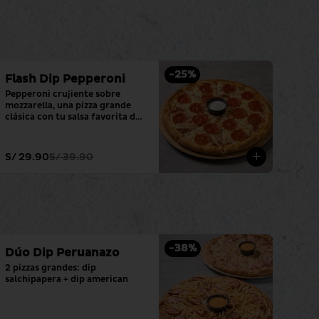
-
25
%
Flash Dip Pepperoni
Pepperoni crujiente sobre 
mozzarella, una pizza grande 
clásica con tu salsa favorita de 
siempre.
S/ 29.90
S/ 39.90
-
38
%
Dúo Dip Peruanazo
2 pizzas grandes: dip 
salchipapera + dip american