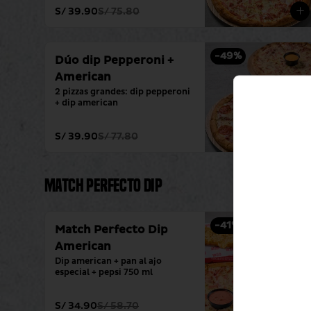
S/ 39.90
S/ 75.80
-
49
%
Dúo dip Pepperoni +
American
2 pizzas grandes: dip pepperoni 
+ dip american
S/ 39.90
S/ 77.80
Match Perfecto Dip
-
41
%
Match Perfecto Dip
American
Dip american + pan al ajo 
especial + pepsi 750 ml
S/ 34.90
S/ 58.70