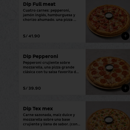
Dip Full meat
Cuatro carnes: pepperoni, 
jamón inglés, hamburguesa y 
chorizo ahumado. una pizza 
grande con tu salsa favorita.
S/ 41.90
Dip Pepperoni
Pepperoni crujiente sobre 
mozzarella, una pizza grande 
clásica con tu salsa favorita de 
siempre.
S/ 39.90
Dip Tex mex
Carne sazonada, maíz dulce y 
mozzarella sobre una base 
crujiente y llena de sabor. (con 
tu salsa favorita)