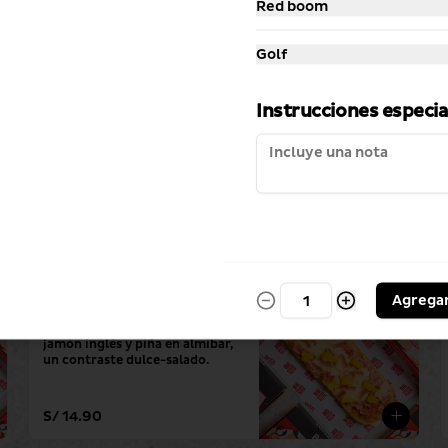
Red boom
Golf
Instrucciones especia
Agrega
La Brava Hawaiana
La combinación perfecta de 
jamón inglés y piña en almíbar, 
un contraste dulce-salado.
S/ 14.90