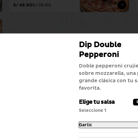
S/ 49.90
S/ 79.80
Dip Double
Pepperoni
Doble pepperoni cruji
sobre mozzarella, una 
grande clásica con tu s
favorita.
-
34
%
Elige tu salsa
Match Perfecto Dip
Hawaiana
Seleccione 1
Dip hawaiana + pan al ajo 
especial + pepsi 750 ml
Garlic
S/ 39.90
S/ 60.70