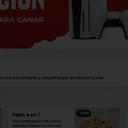
os con tus compras y canjealos por productos y más
-
50
%
Flash 4 en 1
Una combinación de cuatro 
sabores clásicos en una sola 