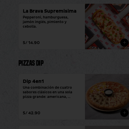
La Brava Supremisima
Pepperoni, hamburguesa, 
jamón inglés, pimiento y 
cebolla.
S/ 14.90
Pizzas Dip
Dip 4en1
Una combinación de cuatro 
sabores clásicos en una sola 
pizza grande: americana, 
hawaiana, pepperoni y 
hamburguesa. (con tu salsa 
favorita)
S/ 42.90