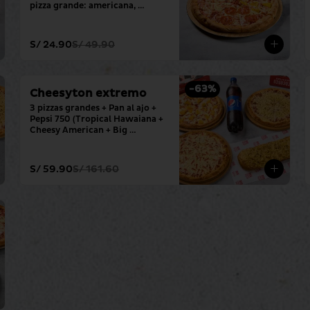
pizza grande: americana, 
hawaiana, pepperoni y 
hamburguesa.
S/ 24.90
S/ 49.90
-
63
%
Cheesyton extremo
3 pizzas grandes + Pan al ajo + 
Pepsi 750 (Tropical Hawaiana + 
Cheesy American + Big 
Mozzarella)
S/ 59.90
S/ 161.60