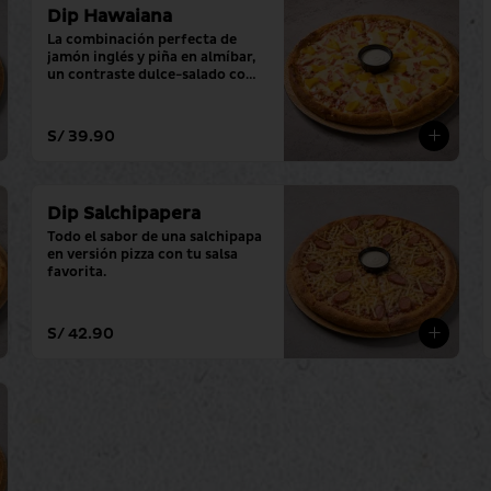
Dip Hawaiana
La combinación perfecta de 
jamón inglés y piña en almíbar, 
un contraste dulce-salado con 
tu salsa favorita.
S/ 39.90
Dip Salchipapera
Todo el sabor de una salchipapa 
en versión pizza con tu salsa 
favorita.
S/ 42.90