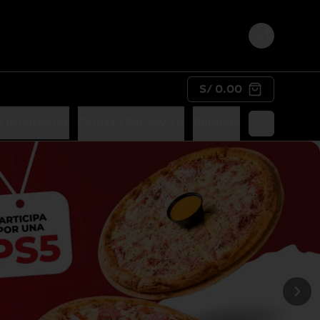
Login
S/ 0.00
 Infaltables
Panizza Sandwich
Bebidas