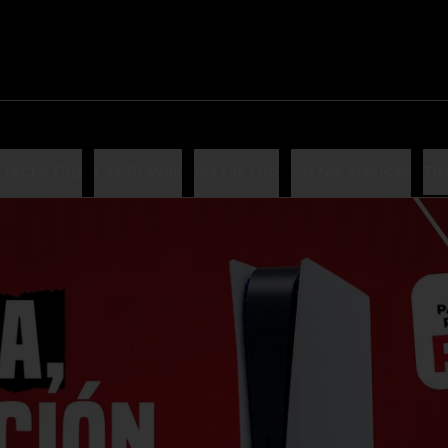
rfecto Dip
Las Bravas
Pizzas Dip
Pizzas clásicas
Tus