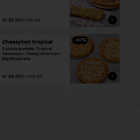
S/ 25.90
S/ 56.80
-
67
%
Cheesyton tropical
3 pizzas grandes: Tropical 
Hawaiana + Cheesy American + 
Big Mozzarella
S/ 49.90
S/ 149.70