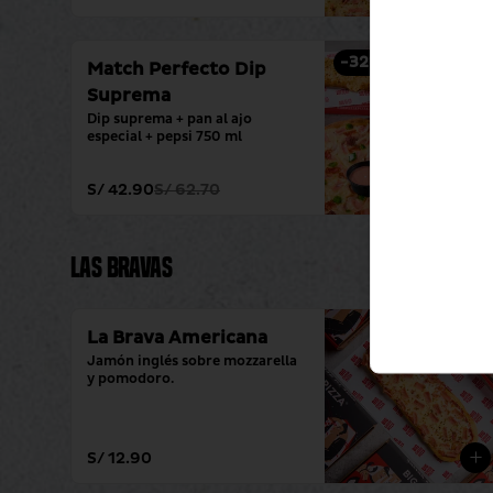
-
32
%
Match Perfecto Dip
Suprema
Dip suprema + pan al ajo 
especial + pepsi 750 ml
S/ 42.90
S/ 62.70
Las Bravas
La Brava Americana
Jamón inglés sobre mozzarella 
y pomodoro.
S/ 12.90