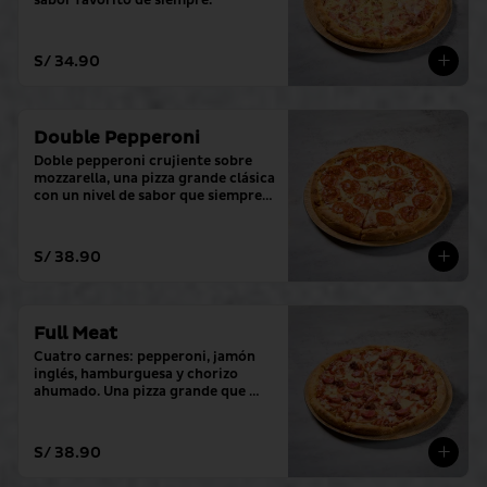
sabor favorito de siempre.
S/ 34.90
Double Pepperoni
Doble pepperoni crujiente sobre 
mozzarella, una pizza grande clásica 
con un nivel de sabor que siempre 
cumple.
S/ 38.90
Full Meat
Cuatro carnes: pepperoni, jamón 
inglés, hamburguesa y chorizo ​​
ahumado. Una pizza grande que 
sobrepasa todos los niveles.
S/ 38.90