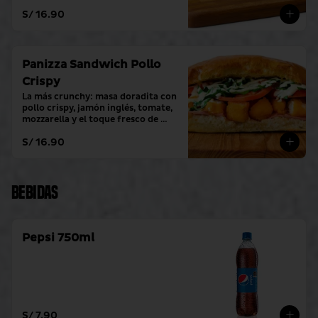
toque fresco de crema alioli.
S/ 16.90
Panizza Sandwich Pollo
Crispy
La más crunchy: masa doradita con 
pollo crispy, jamón inglés, tomate, 
mozzarella y el toque fresco de 
crema alioli.
S/ 16.90
Bebidas
Pepsi 750ml
S/ 7.90