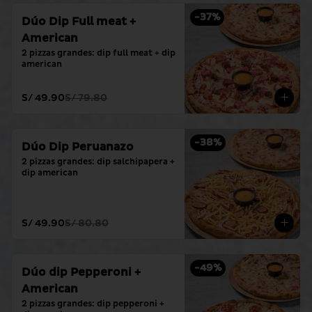
-
37
%
Dúo Dip Full meat +
American
2 pizzas grandes: dip full meat + dip 
american
S/ 49.90
S/ 79.80
-
38
%
Dúo Dip Peruanazo
2 pizzas grandes: dip salchipapera + 
dip american
S/ 49.90
S/ 80.80
-
49
%
Dúo dip Pepperoni +
American
2 pizzas grandes: dip pepperoni + 