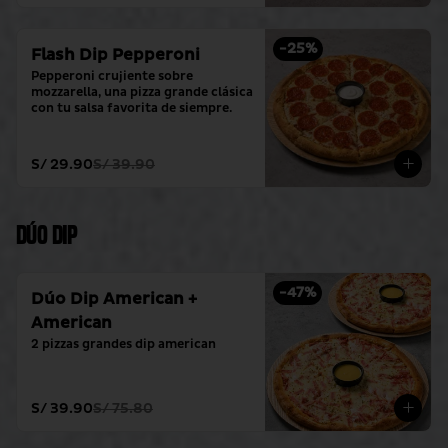
-
25
%
Flash Dip Pepperoni
Pepperoni crujiente sobre 
mozzarella, una pizza grande clásica 
con tu salsa favorita de siempre.
S/ 29.90
S/ 39.90
Dúo Dip
-
47
%
Dúo Dip American +
American
2 pizzas grandes dip american
S/ 39.90
S/ 75.80