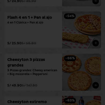
S/ 24.90
S/ 49.90
-
54
%
Flash 4 en 1 + Pan al ajo
4 en 1 Clásica + Pan al ajo
S/ 25.90
S/ 56.80
-
66
%
Cheesyton 3 pizzas
grandes
3 Pizzas grandes: Cheesy american 
+ Big mozarella + Pepperoni
S/ 49.90
S/ 147.80
-
63
%
Cheesyton extremo