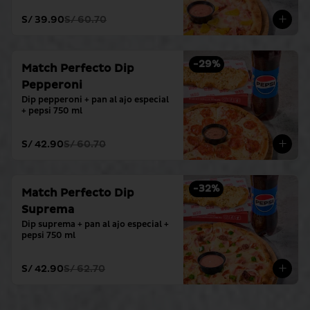
S/ 39.90
S/ 60.70
-
29
%
Match Perfecto Dip
Pepperoni
Dip pepperoni + pan al ajo especial 
+ pepsi 750 ml
S/ 42.90
S/ 60.70
-
32
%
Match Perfecto Dip
Suprema
Dip suprema + pan al ajo especial + 
pepsi 750 ml
S/ 42.90
S/ 62.70