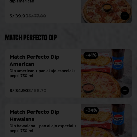
dip american
S/ 39.90
S/ 77.80
Match Perfecto Dip
-
41
%
Match Perfecto Dip
American
Dip american + pan al ajo especial + 
pepsi 750 ml
S/ 34.90
S/ 58.70
-
34
%
Match Perfecto Dip
Hawaiana
Dip hawaiana + pan al ajo especial + 
pepsi 750 ml