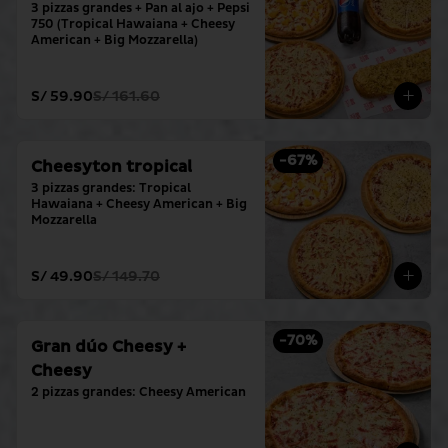
3 pizzas grandes + Pan al ajo + Pepsi 
750 (Tropical Hawaiana + Cheesy 
American + Big Mozzarella)
S/ 59.90
S/ 161.60
-
67
%
Cheesyton tropical
3 pizzas grandes: Tropical 
Hawaiana + Cheesy American + Big 
Mozzarella
S/ 49.90
S/ 149.70
-
70
%
Gran dúo Cheesy +
Cheesy
2 pizzas grandes: Cheesy American