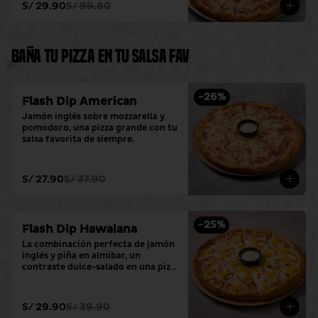
S/ 29.90
S/ 99.80
Baña tu pizza en tu salsa fav
-
26
%
Flash Dip American
Jamón inglés sobre mozzarella y 
pomodoro, una pizza grande con tu 
salsa favorita de siempre.
S/ 27.90
S/ 37.90
-
25
%
Flash Dip Hawaiana
La combinación perfecta de jamón 
inglés y piña en almíbar, un 
contraste dulce-salado en una pizza 
grande con tu salsa favorita.
S/ 29.90
S/ 39.90