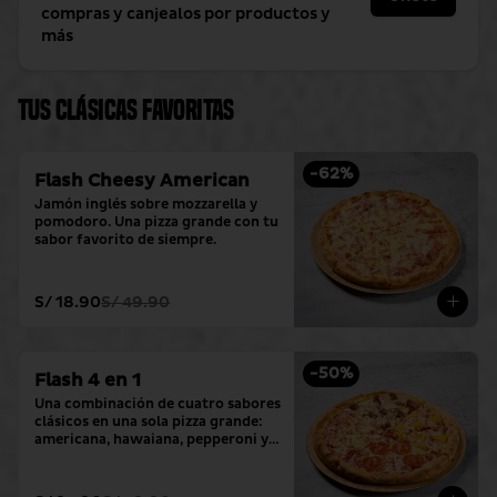
compras y canjealos por productos y
más
Tus clásicas favoritas
-
62
%
Flash Cheesy American
Jamón inglés sobre mozzarella y 
pomodoro. Una pizza grande con tu 
sabor favorito de siempre.
S/ 18.90
S/ 49.90
-
50
%
Flash 4 en 1
Una combinación de cuatro sabores 
clásicos en una sola pizza grande: 
americana, hawaiana, pepperoni y 
hamburguesa.