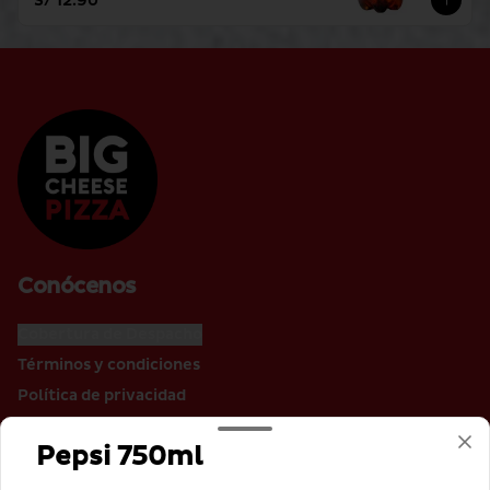
S/ 12.90
Conócenos
Cobertura de Despacho
Términos y condiciones
Política de privacidad
Redes sociales
Pepsi 750ml