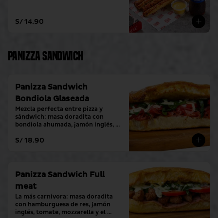
S/ 14.90
Panizza Sandwich
Panizza Sandwich
Bondiola Glaseada
Mezcla perfecta entre pizza y 
sándwich: masa doradita con 
bondiola ahumada, jamón inglés, 
tomate, mozzarella y el toque 
S/ 18.90
fresco de crema alioli.
Panizza Sandwich Full
meat
La más carnívora: masa doradita 
con hamburguesa de res, jamón 
inglés, tomate, mozzarella y el 