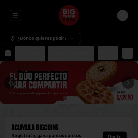
Abrir menu de navegación
Login
¿Dónde quieres pedir?
as
Tus Infaltables
Panizza Sandwich
Bebidas
Acumula
BigCoins
Regístrate, gana puntos con tus
Únete