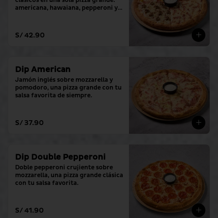
clásicos en una sola pizza grande: 
americana, hawaiana, pepperoni y 
hamburguesa. (con tu salsa 
favorita)
S/ 42.90
Dip American
Jamón inglés sobre mozzarella y 
pomodoro, una pizza grande con tu 
salsa favorita de siempre.
S/ 37.90
Dip Double Pepperoni
Doble pepperoni crujiente sobre 
mozzarella, una pizza grande clásica 
con tu salsa favorita.
S/ 41.90