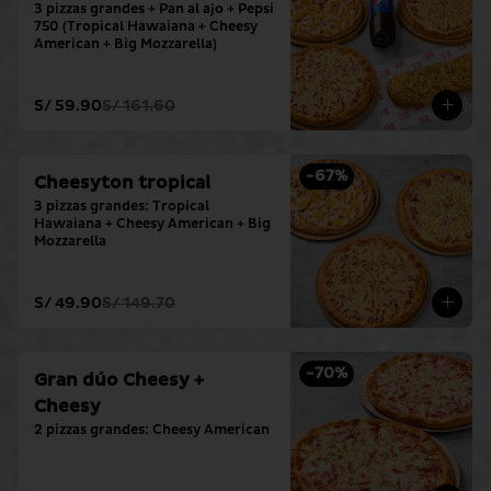
3 pizzas grandes + Pan al ajo + Pepsi 
750 (Tropical Hawaiana + Cheesy 
American + Big Mozzarella)
S/ 59.90
S/ 161.60
-
67
%
Cheesyton tropical
3 pizzas grandes: Tropical 
Hawaiana + Cheesy American + Big 
Mozzarella
S/ 49.90
S/ 149.70
-
70
%
Gran dúo Cheesy +
Cheesy
2 pizzas grandes: Cheesy American