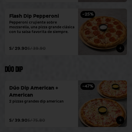
-
25
%
Flash Dip Pepperoni
Pepperoni crujiente sobre 
mozzarella, una pizza grande clásica 
con tu salsa favorita de siempre.
S/ 29.90
S/ 39.90
Dúo Dip
-
47
%
Dúo Dip American +
American
2 pizzas grandes dip american
S/ 39.90
S/ 75.80