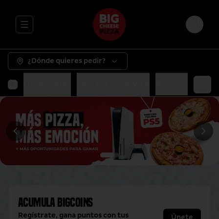
Abrir menu de navegación
Login
¿Dónde quieres pedir?
as
Tus Infaltables
Panizza Sandwich
Bebidas
Acumula
BigCoins
Regístrate, gana puntos con tus
Únete