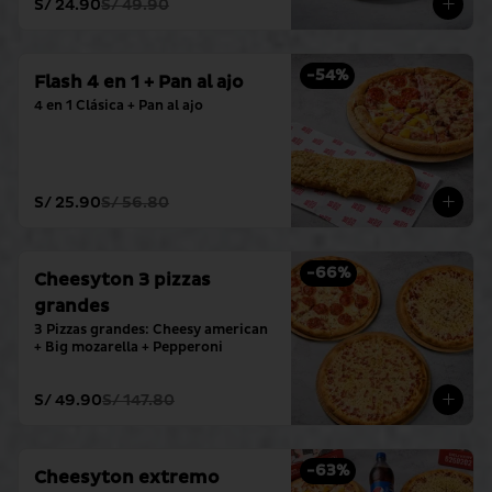
S/ 24.90
S/ 49.90
-
54
%
Flash 4 en 1 + Pan al ajo
4 en 1 Clásica + Pan al ajo
S/ 25.90
S/ 56.80
-
66
%
Cheesyton 3 pizzas
grandes
3 Pizzas grandes: Cheesy american 
+ Big mozarella + Pepperoni
S/ 49.90
S/ 147.80
-
63
%
Cheesyton extremo