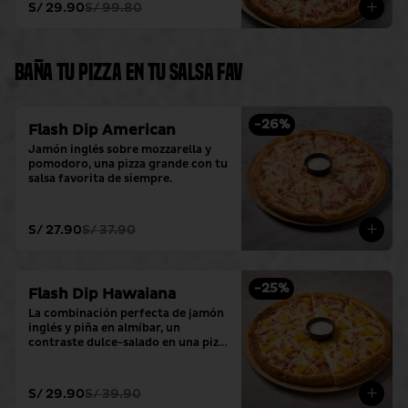
S/ 29.90
S/ 99.80
Baña tu pizza en tu salsa fav
-
26
%
Flash Dip American
Jamón inglés sobre mozzarella y 
pomodoro, una pizza grande con tu 
salsa favorita de siempre.
S/ 27.90
S/ 37.90
-
25
%
Flash Dip Hawaiana
La combinación perfecta de jamón 
inglés y piña en almíbar, un 
contraste dulce-salado en una pizza 
grande con tu salsa favorita.
S/ 29.90
S/ 39.90