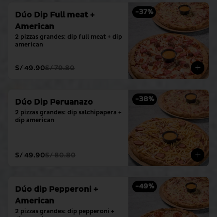
-
37
%
Dúo Dip Full meat +
American
2 pizzas grandes: dip full meat + dip 
american
S/ 49.90
S/ 79.80
-
38
%
Dúo Dip Peruanazo
2 pizzas grandes: dip salchipapera + 
dip american
S/ 49.90
S/ 80.80
-
49
%
Dúo dip Pepperoni +
American
2 pizzas grandes: dip pepperoni + 