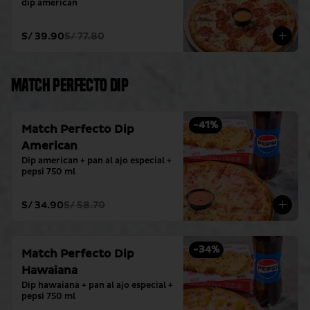
dip american
S/ 39.90
S/ 77.80
Match Perfecto Dip
-
41
%
Match Perfecto Dip
American
Dip american + pan al ajo especial + 
pepsi 750 ml
S/ 34.90
S/ 58.70
-
34
%
Match Perfecto Dip
Hawaiana
Dip hawaiana + pan al ajo especial + 
pepsi 750 ml