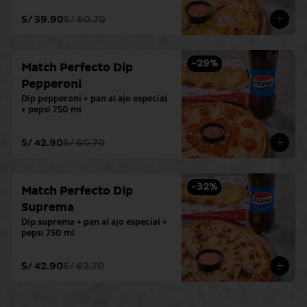
S/ 39.90
S/ 60.70
-
29
%
Match Perfecto Dip
Pepperoni
Dip pepperoni + pan al ajo especial 
+ pepsi 750 ml
S/ 42.90
S/ 60.70
-
32
%
Match Perfecto Dip
Suprema
Dip suprema + pan al ajo especial + 
pepsi 750 ml
S/ 42.90
S/ 62.70