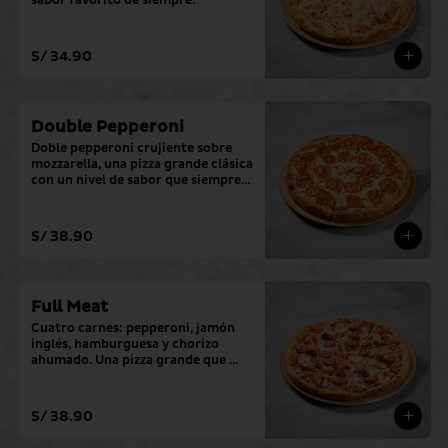
sabor favorito de siempre.
S/ 34.90
Double Pepperoni
Doble pepperoni crujiente sobre 
mozzarella, una pizza grande clásica 
con un nivel de sabor que siempre 
cumple.
S/ 38.90
Full Meat
Cuatro carnes: pepperoni, jamón 
inglés, hamburguesa y chorizo ​​
ahumado. Una pizza grande que 
sobrepasa todos los niveles.
S/ 38.90