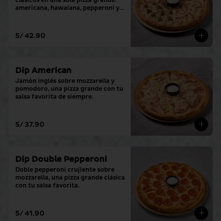
clásicos en una sola pizza grande: 
americana, hawaiana, pepperoni y 
hamburguesa. (con tu salsa 
favorita)
S/ 42.90
Dip American
Jamón inglés sobre mozzarella y 
pomodoro, una pizza grande con tu 
salsa favorita de siempre.
S/ 37.90
Dip Double Pepperoni
Doble pepperoni crujiente sobre 
mozzarella, una pizza grande clásica 
con tu salsa favorita.
S/ 41.90