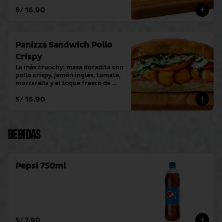
toque fresco de crema alioli.
S/ 16.90
Panizza Sandwich Pollo
Crispy
La más crunchy: masa doradita con 
pollo crispy, jamón inglés, tomate, 
mozzarella y el toque fresco de 
crema alioli.
S/ 16.90
Bebidas
Pepsi 750ml
S/ 7.90