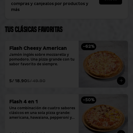
compras y canjealos por productos y
más
Tus clásicas favoritas
-
62
%
Flash Cheesy American
Jamón inglés sobre mozzarella y 
pomodoro. Una pizza grande con tu 
sabor favorito de siempre.
S/ 18.90
S/ 49.90
-
50
%
Flash 4 en 1
Una combinación de cuatro sabores 
clásicos en una sola pizza grande: 
americana, hawaiana, pepperoni y 
hamburguesa.