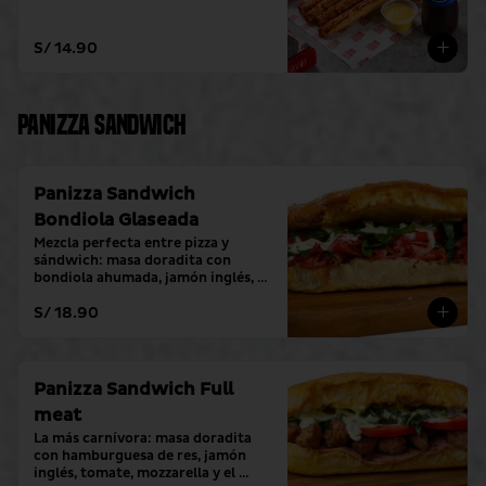
S/ 14.90
Panizza Sandwich
Panizza Sandwich
Bondiola Glaseada
Mezcla perfecta entre pizza y 
sándwich: masa doradita con 
bondiola ahumada, jamón inglés, 
tomate, mozzarella y el toque 
S/ 18.90
fresco de crema alioli.
Panizza Sandwich Full
meat
La más carnívora: masa doradita 
con hamburguesa de res, jamón 
inglés, tomate, mozzarella y el 