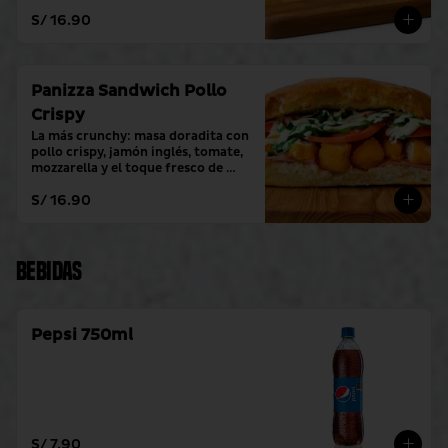
toque fresco de crema alioli.
S/ 16.90
Panizza Sandwich Pollo
Crispy
La más crunchy: masa doradita con 
pollo crispy, jamón inglés, tomate, 
mozzarella y el toque fresco de 
crema alioli.
S/ 16.90
Bebidas
Pepsi 750ml
S/ 7.90