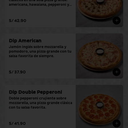
clásicos en una sola pizza grande: 
americana, hawaiana, pepperoni y 
hamburguesa. (con tu salsa 
favorita)
S/ 42.90
Dip American
Jamón inglés sobre mozzarella y 
pomodoro, una pizza grande con tu 
salsa favorita de siempre.
S/ 37.90
Dip Double Pepperoni
Doble pepperoni crujiente sobre 
mozzarella, una pizza grande clásica 
con tu salsa favorita.
S/ 41.90