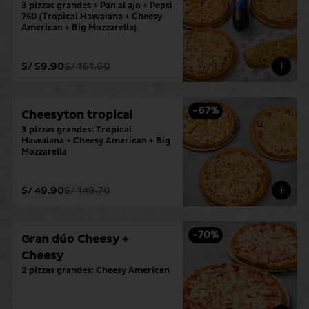
3 pizzas grandes + Pan al ajo + Pepsi 
750 (Tropical Hawaiana + Cheesy 
American + Big Mozzarella)
S/ 59.90
S/ 161.60
-
67
%
Cheesyton tropical
3 pizzas grandes: Tropical 
Hawaiana + Cheesy American + Big 
Mozzarella
S/ 49.90
S/ 149.70
-
70
%
Gran dúo Cheesy +
Cheesy
2 pizzas grandes: Cheesy American