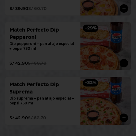
S/ 39.90
S/ 60.70
-
29
%
Match Perfecto Dip
Pepperoni
Dip pepperoni + pan al ajo especial 
+ pepsi 750 ml
S/ 42.90
S/ 60.70
-
32
%
Match Perfecto Dip
Suprema
Dip suprema + pan al ajo especial + 
pepsi 750 ml
S/ 42.90
S/ 62.70