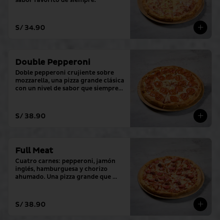
sabor favorito de siempre.
S/ 34.90
Double Pepperoni
Doble pepperoni crujiente sobre 
mozzarella, una pizza grande clásica 
con un nivel de sabor que siempre 
cumple.
S/ 38.90
Full Meat
Cuatro carnes: pepperoni, jamón 
inglés, hamburguesa y chorizo ​​
ahumado. Una pizza grande que 
sobrepasa todos los niveles.
S/ 38.90