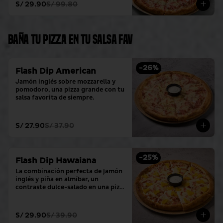
S/ 29.90
S/ 99.80
Baña tu pizza en tu salsa fav
-
26
%
Flash Dip American
Jamón inglés sobre mozzarella y 
pomodoro, una pizza grande con tu 
salsa favorita de siempre.
S/ 27.90
S/ 37.90
-
25
%
Flash Dip Hawaiana
La combinación perfecta de jamón 
inglés y piña en almíbar, un 
contraste dulce-salado en una pizza 
grande con tu salsa favorita.
S/ 29.90
S/ 39.90