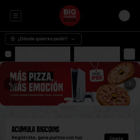
Abrir menu de navegación
Login
¿Dónde quieres pedir?
Tus clásicas favoritas
Baña tu pizza en tu salsa 
Acumula
BigCoins
Regístrate, gana puntos con tus
Únete