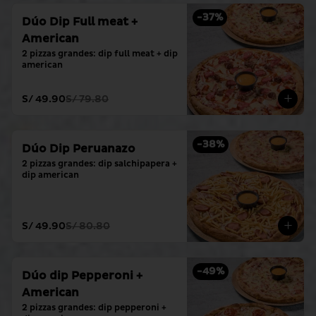
-
37
%
Dúo Dip Full meat +
American
2 pizzas grandes: dip full meat + dip 
american
S/ 49.90
S/ 79.80
-
38
%
Dúo Dip Peruanazo
2 pizzas grandes: dip salchipapera + 
dip american
S/ 49.90
S/ 80.80
-
49
%
Dúo dip Pepperoni +
American
2 pizzas grandes: dip pepperoni + 