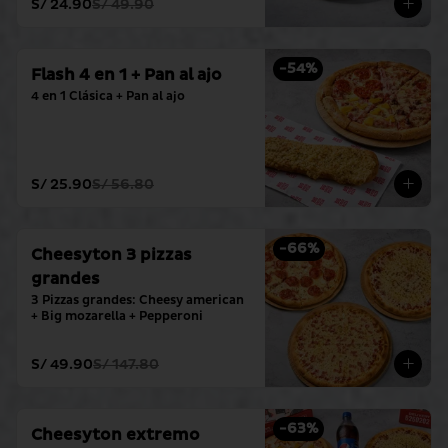
S/ 24.90
S/ 49.90
-
54
%
Flash 4 en 1 + Pan al ajo
4 en 1 Clásica + Pan al ajo
S/ 25.90
S/ 56.80
-
66
%
Cheesyton 3 pizzas
grandes
3 Pizzas grandes: Cheesy american 
+ Big mozarella + Pepperoni
S/ 49.90
S/ 147.80
-
63
%
Cheesyton extremo