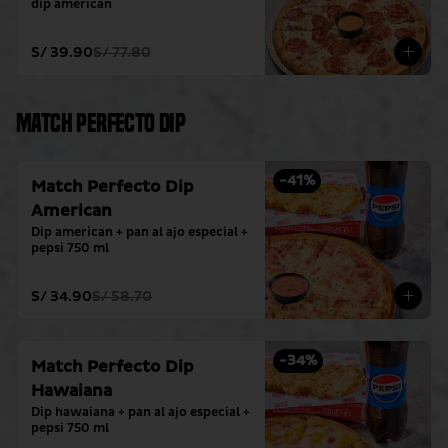
dip american
S/ 39.90
S/ 77.80
Match Perfecto Dip
-
41
%
Match Perfecto Dip
American
Dip american + pan al ajo especial + 
pepsi 750 ml
S/ 34.90
S/ 58.70
-
34
%
Match Perfecto Dip
Hawaiana
Dip hawaiana + pan al ajo especial + 
pepsi 750 ml