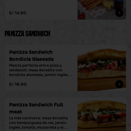
S/ 14.90
Panizza Sandwich
Panizza Sandwich
Bondiola Glaseada
Mezcla perfecta entre pizza y 
sándwich: masa doradita con 
bondiola ahumada, jamón inglés, 
tomate, mozzarella y el toque 
S/ 18.90
fresco de crema alioli.
Panizza Sandwich Full
meat
La más carnívora: masa doradita 
con hamburguesa de res, jamón 
inglés, tomate, mozzarella y el 