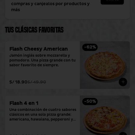
compras y canjealos por productos y
más
Tus clásicas favoritas
-
62
%
Flash Cheesy American
Jamón inglés sobre mozzarella y 
pomodoro. Una pizza grande con tu 
sabor favorito de siempre.
S/ 18.90
S/ 49.90
-
50
%
Flash 4 en 1
Una combinación de cuatro sabores 
clásicos en una sola pizza grande: 
americana, hawaiana, pepperoni y 
hamburguesa.