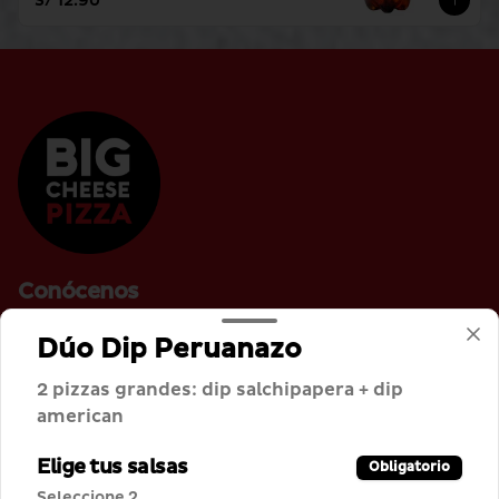
S/ 12.90
Conócenos
Cobertura de Despacho
Dúo Dip Peruanazo
Términos y condiciones
2 pizzas grandes: dip salchipapera + dip
Política de privacidad
american
Redes sociales
Elige tus salsas
Obligatorio
Seleccione 2