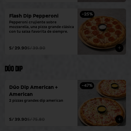
-
25
%
Flash Dip Pepperoni
Pepperoni crujiente sobre 
mozzarella, una pizza grande clásica 
con tu salsa favorita de siempre.
S/ 29.90
S/ 39.90
Dúo Dip
-
47
%
Dúo Dip American +
American
2 pizzas grandes dip american
S/ 39.90
S/ 75.80