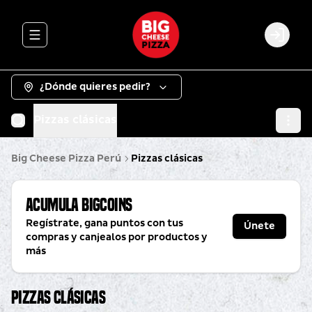
Abrir menu de navegación
Login
¿Dónde quieres pedir?
Pizzas clásicas
Big Cheese Pizza Perú
Pizzas clásicas
Acumula
BigCoins
Regístrate, gana puntos con tus
Únete
compras y canjealos por productos y
más
Pizzas clásicas