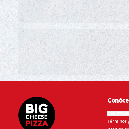
Conóce
Cobertura
Términos 