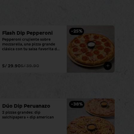
-
25
%
Flash Dip Pepperoni
Pepperoni crujiente sobre 
mozzarella, una pizza grande 
clásica con tu salsa favorita de 
siempre.
S/ 29.90
S/ 39.90
-
38
%
Dúo Dip Peruanazo
2 pizzas grandes: dip 
salchipapera + dip american