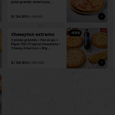
pizza grande: americana, 
hawaiana, pepperoni y 
hamburguesa.
S/ 24.90
S/ 49.90
-
63
%
Cheesyton extremo
3 pizzas grandes + Pan al ajo + 
Pepsi 750 (Tropical Hawaiana + 
Cheesy American + Big 
Mozzarella)
S/ 59.90
S/ 161.60