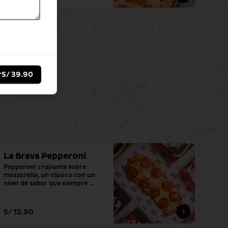
r
S/ 39.90
La Brava Pepperoni
Pepperoni crujiente sobre 
mozzarella, un clásico con un 
nivel de sabor que siempre 
cumple.
S/ 12.90