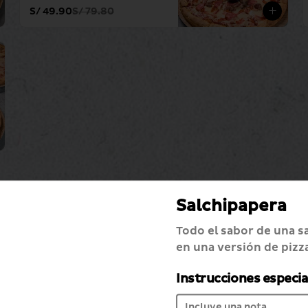
S/ 49.90
S/ 79.80
Salchipapera
-
34
%
Match Perfecto Dip
Todo el sabor de una s
Hawaiana
en una versión de pizz
Dip hawaiana + pan al ajo 
especial + pepsi 750 ml
Instrucciones especia
S/ 39.90
S/ 60.70