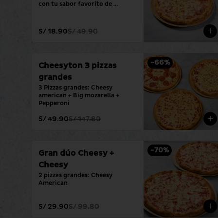
con tu sabor favorito de 
siempre.
S/ 18.90
S/ 49.90
-
66
%
Cheesyton 3 pizzas
grandes
3 Pizzas grandes: Cheesy 
american + Big mozarella + 
Pepperoni
S/ 49.90
S/ 147.80
-
70
%
Gran dúo Cheesy +
Cheesy
2 pizzas grandes: Cheesy 
American
S/ 29.90
S/ 99.80