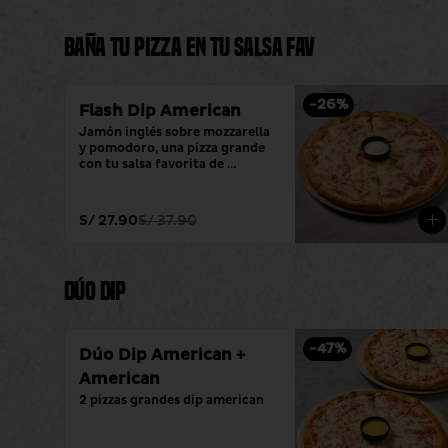
Baña tu pizza en tu salsa fav
-
26
%
Flash Dip American
Jamón inglés sobre mozzarella 
y pomodoro, una pizza grande 
con tu salsa favorita de 
siempre.
S/ 27.90
S/ 37.90
Dúo Dip
-
47
%
Dúo Dip American +
American
2 pizzas grandes dip american