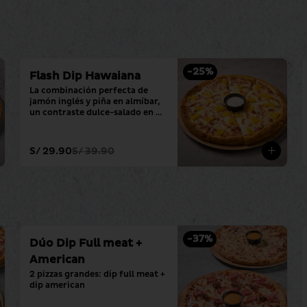
-
25
%
Flash Dip Hawaiana
La combinación perfecta de 
jamón inglés y piña en almíbar, 
un contraste dulce-salado en 
una pizza grande con tu salsa 
favorita.
S/ 29.90
S/ 39.90
-
37
%
Dúo Dip Full meat +
American
2 pizzas grandes: dip full meat + 
dip american