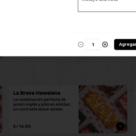
Agrega
La Brava Hawaiana
La combinación perfecta de 
jamón inglés y piña en almíbar, 
un contraste dulce-salado.
S/ 14.90