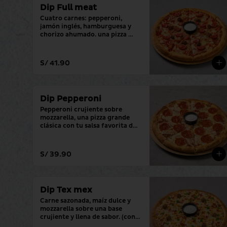
Dip Full meat
Cuatro carnes: pepperoni, 
jamón inglés, hamburguesa y 
chorizo ahumado. una pizza 
grande con tu salsa favorita.
S/ 41.90
Dip Pepperoni
Pepperoni crujiente sobre 
mozzarella, una pizza grande 
clásica con tu salsa favorita de 
siempre.
S/ 39.90
Dip Tex mex
Carne sazonada, maíz dulce y 
mozzarella sobre una base 
crujiente y llena de sabor. (con 
tu salsa favorita)