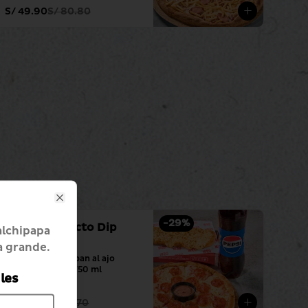
S/ 49.90
S/ 80.80
Close
-
29
%
Match Perfecto Dip
alchipapa
Pepperoni
a grande.
Dip pepperoni + pan al ajo 
especial + pepsi 750 ml
les
S/ 42.90
S/ 60.70