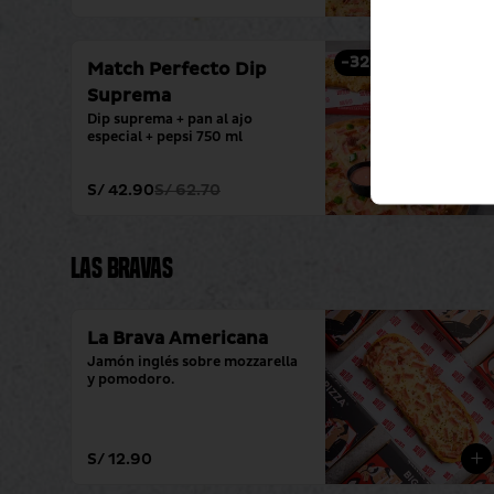
-
32
%
Match Perfecto Dip
Suprema
Dip suprema + pan al ajo 
especial + pepsi 750 ml
S/ 42.90
S/ 62.70
Las Bravas
La Brava Americana
Jamón inglés sobre mozzarella 
y pomodoro.
S/ 12.90