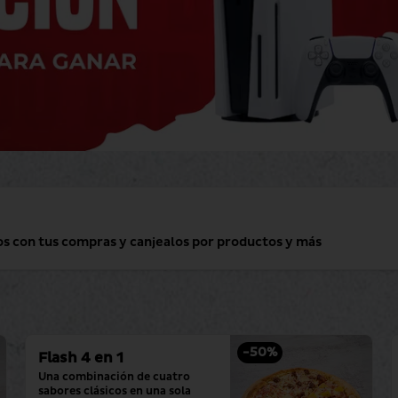
os con tus compras y canjealos por productos y más
-
50
%
Flash 4 en 1
Una combinación de cuatro 
sabores clásicos en una sola 