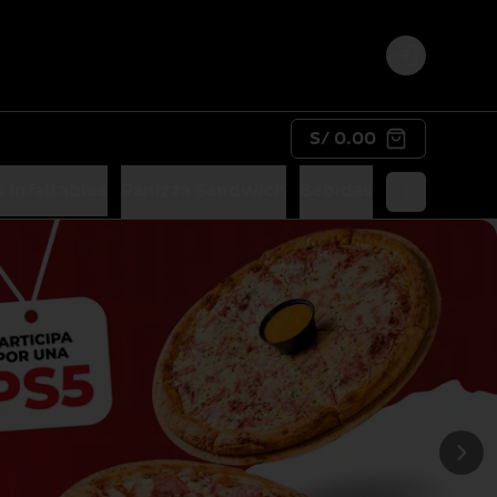
Login
S/ 0.00
 Infaltables
Panizza Sandwich
Bebidas