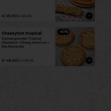
S/ 25.90
S/ 56.80
-
67
%
Cheesyton tropical
3 pizzas grandes: Tropical 
Hawaiana + Cheesy American + 
Big Mozzarella
S/ 49.90
S/ 149.70