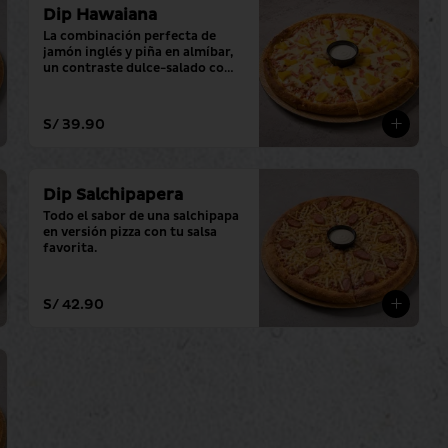
Dip Hawaiana
La combinación perfecta de 
jamón inglés y piña en almíbar, 
un contraste dulce-salado con 
tu salsa favorita.
S/ 39.90
Dip Salchipapera
Todo el sabor de una salchipapa 
en versión pizza con tu salsa 
favorita.
S/ 42.90