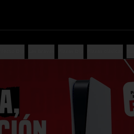
rfecto Dip
Las Bravas
Pizzas Dip
Pizzas clásicas
Tus