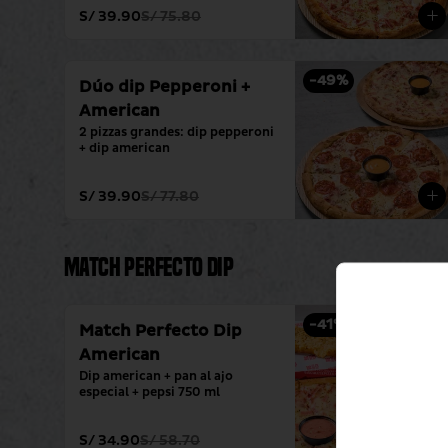
S/ 39.90
S/ 75.80
-
49
%
Dúo dip Pepperoni +
American
2 pizzas grandes: dip pepperoni 
+ dip american
S/ 39.90
S/ 77.80
Match Perfecto Dip
-
41
%
Match Perfecto Dip
American
Dip american + pan al ajo 
especial + pepsi 750 ml
S/ 34.90
S/ 58.70