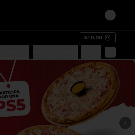
Login
S/ 0.00
 Infaltables
Panizza Sandwich
Bebidas