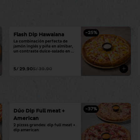
-
25
%
Flash Dip Hawaiana
La combinación perfecta de 
jamón inglés y piña en almíbar, 
un contraste dulce-salado en 
una pizza grande con tu salsa 
favorita.
S/ 29.90
S/ 39.90
-
37
%
Dúo Dip Full meat +
American
2 pizzas grandes: dip full meat + 
dip american