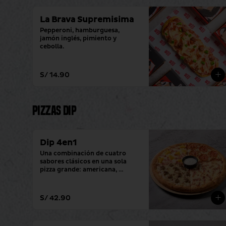
La Brava Supremisima
Pepperoni, hamburguesa, 
jamón inglés, pimiento y 
cebolla.
S/ 14.90
Pizzas Dip
Dip 4en1
Una combinación de cuatro 
sabores clásicos en una sola 
pizza grande: americana, 
hawaiana, pepperoni y 
hamburguesa. (con tu salsa 
favorita)
S/ 42.90