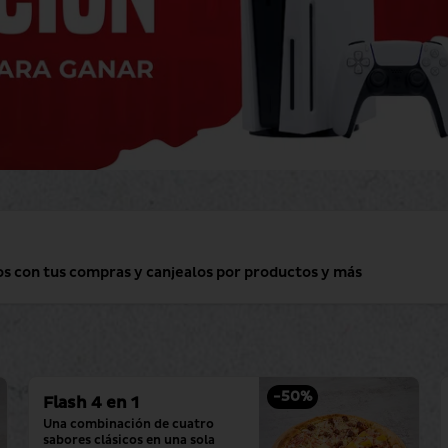
os con tus compras y canjealos por productos y más
-
50
%
Flash 4 en 1
Una combinación de cuatro 
sabores clásicos en una sola 