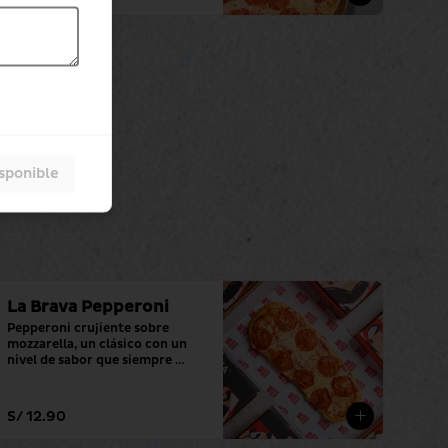
isponible
La Brava Pepperoni
Pepperoni crujiente sobre 
mozzarella, un clásico con un 
nivel de sabor que siempre 
cumple.
S/ 12.90