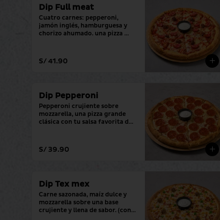
Dip Full meat
Cuatro carnes: pepperoni, 
jamón inglés, hamburguesa y 
chorizo ahumado. una pizza 
grande con tu salsa favorita.
S/ 41.90
Dip Pepperoni
Pepperoni crujiente sobre 
mozzarella, una pizza grande 
clásica con tu salsa favorita de 
siempre.
S/ 39.90
Dip Tex mex
Carne sazonada, maíz dulce y 
mozzarella sobre una base 
crujiente y llena de sabor. (con 
tu salsa favorita)