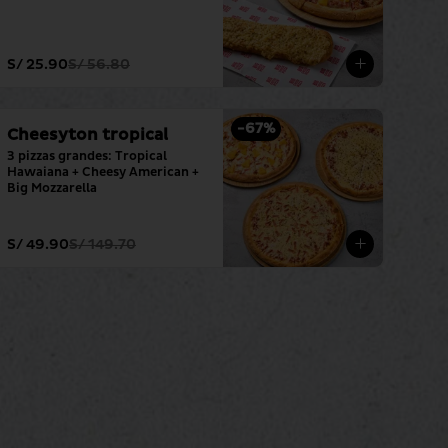
S/ 25.90
S/ 56.80
-
67
%
Cheesyton tropical
3 pizzas grandes: Tropical 
Hawaiana + Cheesy American + 
Big Mozzarella
S/ 49.90
S/ 149.70