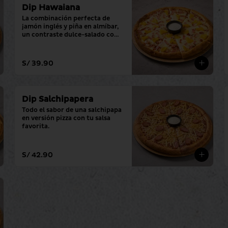
Dip Hawaiana
La combinación perfecta de 
jamón inglés y piña en almíbar, 
un contraste dulce-salado con 
tu salsa favorita.
S/ 39.90
Dip Salchipapera
Todo el sabor de una salchipapa 
en versión pizza con tu salsa 
favorita.
S/ 42.90