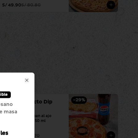
S/ 49.90
S/ 80.80
Close
ible
-
29
%
Match Perfecto Dip
esano
Pepperoni
re masa
Dip pepperoni + pan al ajo 
especial + pepsi 750 ml
les
S/ 42.90
S/ 60.70