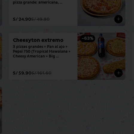
pizza grande: americana, 
hawaiana, pepperoni y 
hamburguesa.
S/ 24.90
S/ 49.90
-
63
%
Cheesyton extremo
3 pizzas grandes + Pan al ajo + 
Pepsi 750 (Tropical Hawaiana + 
Cheesy American + Big 
Mozzarella)
S/ 59.90
S/ 161.60