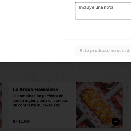
Este producto no esta d
La Brava Hawaiana
La combinación perfecta de 
jamón inglés y piña en almíbar, 
un contraste dulce-salado.
S/ 14.90