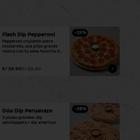
-
25
%
Flash Dip Pepperoni
Pepperoni crujiente sobre 
mozzarella, una pizza grande 
clásica con tu salsa favorita de 
siempre.
S/ 29.90
S/ 39.90
-
38
%
Dúo Dip Peruanazo
2 pizzas grandes: dip 
salchipapera + dip american