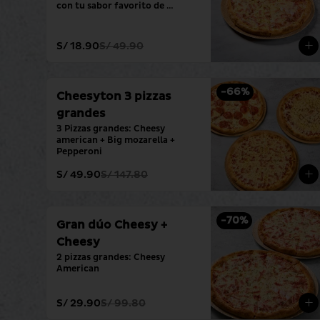
con tu sabor favorito de 
siempre.
S/ 18.90
S/ 49.90
-
66
%
Cheesyton 3 pizzas
grandes
3 Pizzas grandes: Cheesy 
american + Big mozarella + 
Pepperoni
S/ 49.90
S/ 147.80
-
70
%
Gran dúo Cheesy +
Cheesy
2 pizzas grandes: Cheesy 
American
S/ 29.90
S/ 99.80