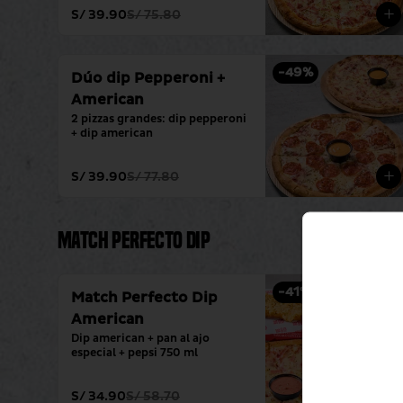
S/ 39.90
S/ 75.80
-
49
%
Dúo dip Pepperoni +
American
2 pizzas grandes: dip pepperoni 
+ dip american
S/ 39.90
S/ 77.80
Match Perfecto Dip
-
41
%
Match Perfecto Dip
American
Dip american + pan al ajo 
especial + pepsi 750 ml
S/ 34.90
S/ 58.70