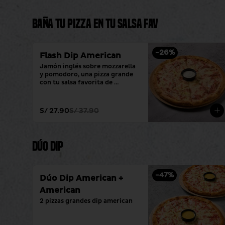
Baña tu pizza en tu salsa fav
-
26
%
Flash Dip American
Jamón inglés sobre mozzarella 
y pomodoro, una pizza grande 
con tu salsa favorita de 
siempre.
S/ 27.90
S/ 37.90
Dúo Dip
-
47
%
Dúo Dip American +
American
2 pizzas grandes dip american