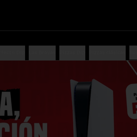
rfecto Dip
Las Bravas
Pizzas Dip
Pizzas clásicas
Tus