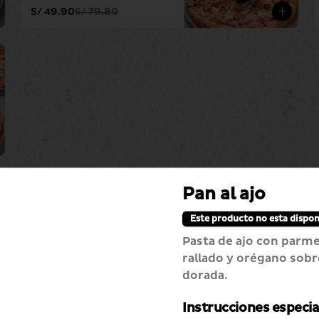
S/ 49.90
S/ 79.80
Pan al ajo
Este producto no esta dispon
-
34
%
Match Perfecto Dip
Pasta de ajo con parm
Hawaiana
rallado y orégano sob
Dip hawaiana + pan al ajo 
dorada.
especial + pepsi 750 ml
Instrucciones especia
S/ 39.90
S/ 60.70