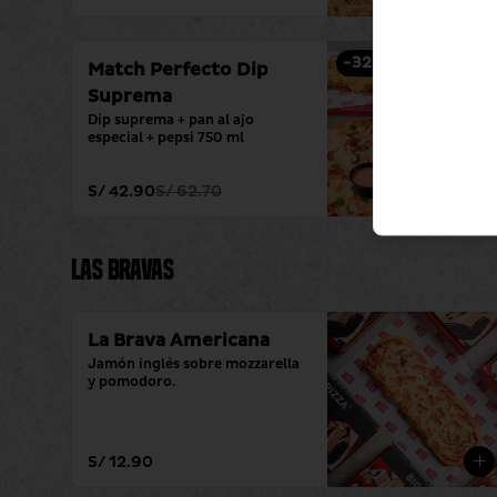
-
32
%
Match Perfecto Dip
Suprema
Dip suprema + pan al ajo 
especial + pepsi 750 ml
S/ 42.90
S/ 62.70
Las Bravas
La Brava Americana
Jamón inglés sobre mozzarella 
y pomodoro.
S/ 12.90