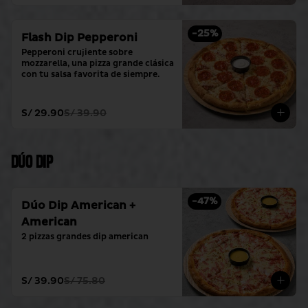
-
25
%
Flash Dip Pepperoni
Pepperoni crujiente sobre 
mozzarella, una pizza grande clásica 
con tu salsa favorita de siempre.
S/ 29.90
S/ 39.90
Dúo Dip
-
47
%
Dúo Dip American +
American
2 pizzas grandes dip american
S/ 39.90
S/ 75.80