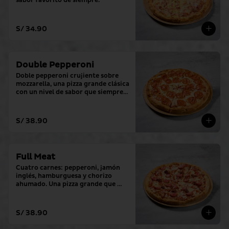
sabor favorito de siempre.
S/ 34.90
Double Pepperoni
Doble pepperoni crujiente sobre 
mozzarella, una pizza grande clásica 
con un nivel de sabor que siempre 
cumple.
S/ 38.90
Full Meat
Cuatro carnes: pepperoni, jamón 
inglés, hamburguesa y chorizo ​​
ahumado. Una pizza grande que 
sobrepasa todos los niveles.
S/ 38.90