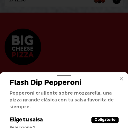
S/ 12.90
Conócenos
Flash Dip Pepperoni
Cobertura de Despacho
Pepperoni crujiente sobre mozzarella, una
Términos y condiciones
pizza grande clásica con tu salsa favorita de
Política de privacidad
siempre.
Redes sociales
Elige tu salsa
Obligatorio
Seleccione 1