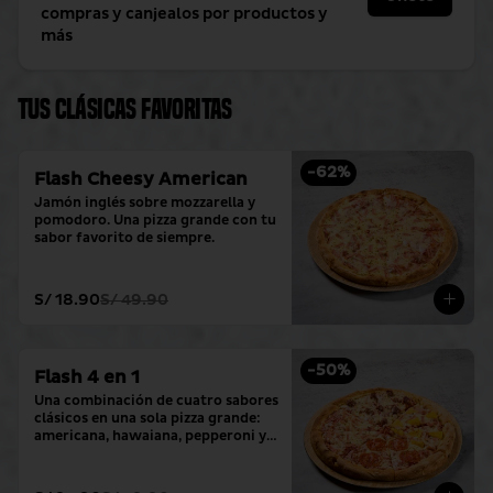
compras y canjealos por productos y
más
Tus clásicas favoritas
-
62
%
Flash Cheesy American
Jamón inglés sobre mozzarella y 
pomodoro. Una pizza grande con tu 
sabor favorito de siempre.
S/ 18.90
S/ 49.90
-
50
%
Flash 4 en 1
Una combinación de cuatro sabores 
clásicos en una sola pizza grande: 
americana, hawaiana, pepperoni y 
hamburguesa.