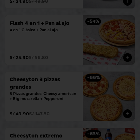
S/ 24.90
S/ 49.90
-
54
%
Flash 4 en 1 + Pan al ajo
4 en 1 Clásica + Pan al ajo
S/ 25.90
S/ 56.80
-
66
%
Cheesyton 3 pizzas
grandes
3 Pizzas grandes: Cheesy american 
+ Big mozarella + Pepperoni
S/ 49.90
S/ 147.80
-
63
%
Cheesyton extremo