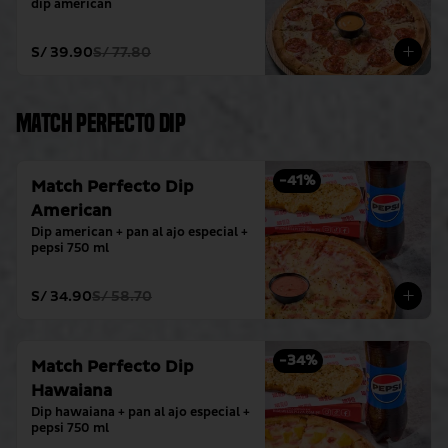
dip american
S/ 39.90
S/ 77.80
Match Perfecto Dip
-
41
%
Match Perfecto Dip
American
Dip american + pan al ajo especial + 
pepsi 750 ml
S/ 34.90
S/ 58.70
-
34
%
Match Perfecto Dip
Hawaiana
Dip hawaiana + pan al ajo especial + 
pepsi 750 ml