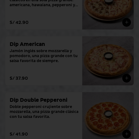
clásicos en una sola pizza grande: 
americana, hawaiana, pepperoni y 
hamburguesa. (con tu salsa 
favorita)
S/ 42.90
Dip American
Jamón inglés sobre mozzarella y 
pomodoro, una pizza grande con tu 
salsa favorita de siempre.
S/ 37.90
Dip Double Pepperoni
Doble pepperoni crujiente sobre 
mozzarella, una pizza grande clásica 
con tu salsa favorita.
S/ 41.90