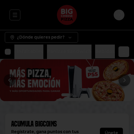
Abrir menu de navegación
Login
¿Dónde quieres pedir?
as
Tus Infaltables
Panizza Sandwich
Bebidas
Acumula
BigCoins
Regístrate, gana puntos con tus
Únete