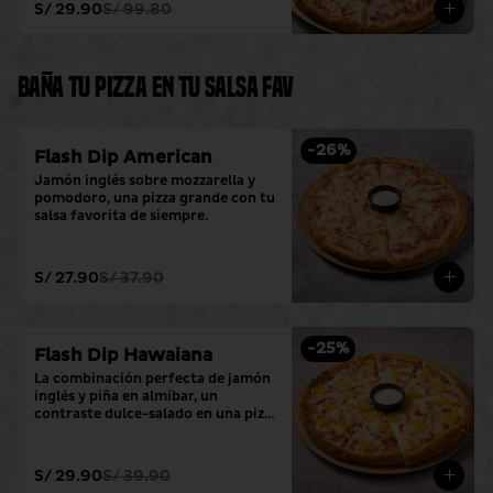
S/ 29.90
S/ 99.80
Baña tu pizza en tu salsa fav
-
26
%
Flash Dip American
Jamón inglés sobre mozzarella y 
pomodoro, una pizza grande con tu 
salsa favorita de siempre.
S/ 27.90
S/ 37.90
-
25
%
Flash Dip Hawaiana
La combinación perfecta de jamón 
inglés y piña en almíbar, un 
contraste dulce-salado en una pizza 
grande con tu salsa favorita.
S/ 29.90
S/ 39.90