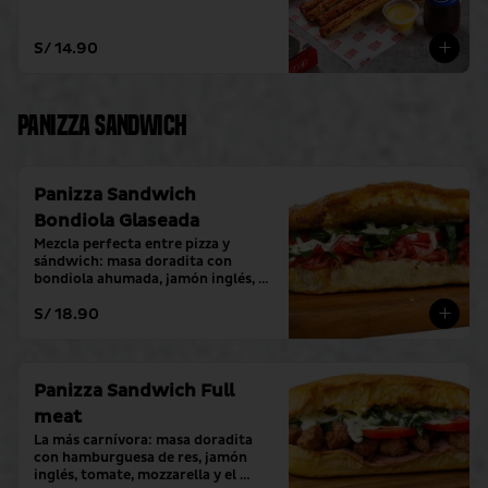
S/ 14.90
Panizza Sandwich
Panizza Sandwich
Bondiola Glaseada
Mezcla perfecta entre pizza y 
sándwich: masa doradita con 
bondiola ahumada, jamón inglés, 
tomate, mozzarella y el toque 
S/ 18.90
fresco de crema alioli.
Panizza Sandwich Full
meat
La más carnívora: masa doradita 
con hamburguesa de res, jamón 
inglés, tomate, mozzarella y el 