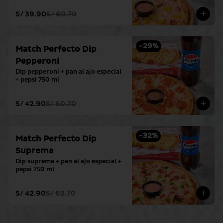
S/ 39.90
S/ 60.70
-
29
%
Match Perfecto Dip
Pepperoni
Dip pepperoni + pan al ajo especial 
+ pepsi 750 ml
S/ 42.90
S/ 60.70
-
32
%
Match Perfecto Dip
Suprema
Dip suprema + pan al ajo especial + 
pepsi 750 ml
S/ 42.90
S/ 62.70