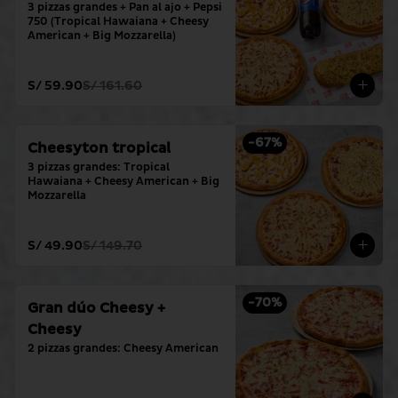
3 pizzas grandes + Pan al ajo + Pepsi 
750 (Tropical Hawaiana + Cheesy 
American + Big Mozzarella)
S/ 59.90
S/ 161.60
-
67
%
Cheesyton tropical
3 pizzas grandes: Tropical 
Hawaiana + Cheesy American + Big 
Mozzarella
S/ 49.90
S/ 149.70
-
70
%
Gran dúo Cheesy +
Cheesy
2 pizzas grandes: Cheesy American