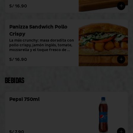
toque fresco de crema alioli.
S/ 16.90
Panizza Sandwich Pollo
Crispy
La más crunchy: masa doradita con 
pollo crispy, jamón inglés, tomate, 
mozzarella y el toque fresco de 
crema alioli.
S/ 16.90
Bebidas
Pepsi 750ml
S/ 7.90