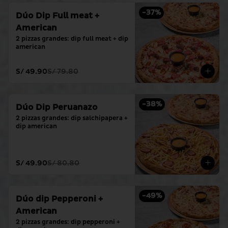
-
37
%
Dúo Dip Full meat +
American
2 pizzas grandes: dip full meat + dip 
american
S/ 49.90
S/ 79.80
-
38
%
Dúo Dip Peruanazo
2 pizzas grandes: dip salchipapera + 
dip american
S/ 49.90
S/ 80.80
-
49
%
Dúo dip Pepperoni +
American
2 pizzas grandes: dip pepperoni + 