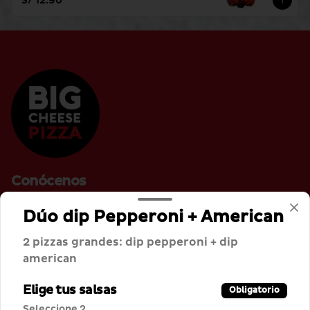
S/ 12.90
Conócenos
Cobertura de Despacho
Dúo dip Pepperoni + American
Términos y condiciones
2 pizzas grandes: dip pepperoni + dip
Política de privacidad
american
Redes sociales
Elige tus salsas
Obligatorio
Seleccione 2