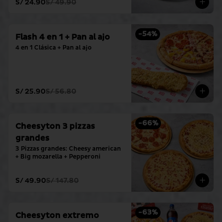
S/ 24.90
S/ 49.90
-
54
%
Flash 4 en 1 + Pan al ajo
4 en 1 Clásica + Pan al ajo
S/ 25.90
S/ 56.80
-
66
%
Cheesyton 3 pizzas
grandes
3 Pizzas grandes: Cheesy american 
+ Big mozarella + Pepperoni
S/ 49.90
S/ 147.80
-
63
%
Cheesyton extremo