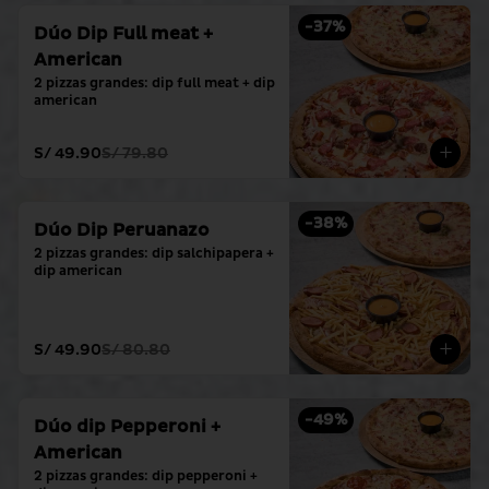
-
37
%
Dúo Dip Full meat +
American
2 pizzas grandes: dip full meat + dip 
american
S/ 49.90
S/ 79.80
-
38
%
Dúo Dip Peruanazo
2 pizzas grandes: dip salchipapera + 
dip american
S/ 49.90
S/ 80.80
-
49
%
Dúo dip Pepperoni +
American
2 pizzas grandes: dip pepperoni + 