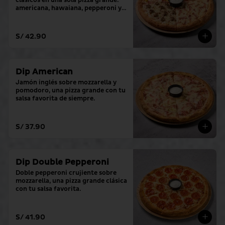
clásicos en una sola pizza grande: 
americana, hawaiana, pepperoni y 
hamburguesa. (con tu salsa 
favorita)
S/ 42.90
Dip American
Jamón inglés sobre mozzarella y 
pomodoro, una pizza grande con tu 
salsa favorita de siempre.
S/ 37.90
Dip Double Pepperoni
Doble pepperoni crujiente sobre 
mozzarella, una pizza grande clásica 
con tu salsa favorita.
S/ 41.90