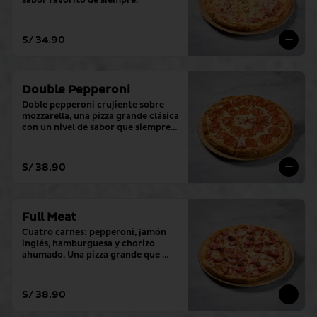
sabor favorito de siempre.
S/ 34.90
Double Pepperoni
Doble pepperoni crujiente sobre 
mozzarella, una pizza grande clásica 
con un nivel de sabor que siempre 
cumple.
S/ 38.90
Full Meat
Cuatro carnes: pepperoni, jamón 
inglés, hamburguesa y chorizo ​​
ahumado. Una pizza grande que 
sobrepasa todos los niveles.
S/ 38.90