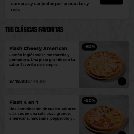
compras y canjealos por productos y
más
Tus clásicas favoritas
-
62
%
Flash Cheesy American
Jamón inglés sobre mozzarella y 
pomodoro. Una pizza grande con tu 
sabor favorito de siempre.
S/ 18.90
S/ 49.90
-
50
%
Flash 4 en 1
Una combinación de cuatro sabores 
clásicos en una sola pizza grande: 
americana, hawaiana, pepperoni y 
hamburguesa.