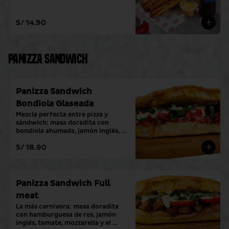
S/ 14.90
Panizza Sandwich
Panizza Sandwich
Bondiola Glaseada
Mezcla perfecta entre pizza y 
sándwich: masa doradita con 
bondiola ahumada, jamón inglés, 
tomate, mozzarella y el toque 
S/ 18.90
fresco de crema alioli.
Panizza Sandwich Full
meat
La más carnívora: masa doradita 
con hamburguesa de res, jamón 
inglés, tomate, mozzarella y el 