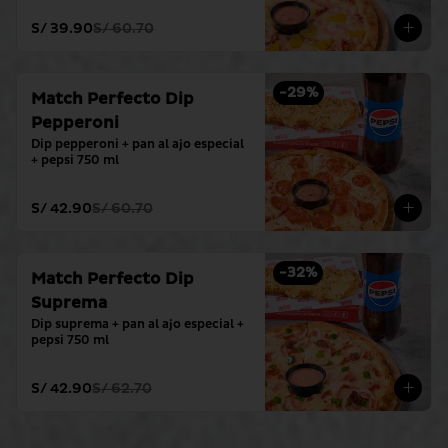
S/ 39.90
S/ 60.70
-
29
%
Match Perfecto Dip
Pepperoni
Dip pepperoni + pan al ajo especial 
+ pepsi 750 ml
S/ 42.90
S/ 60.70
-
32
%
Match Perfecto Dip
Suprema
Dip suprema + pan al ajo especial + 
pepsi 750 ml
S/ 42.90
S/ 62.70