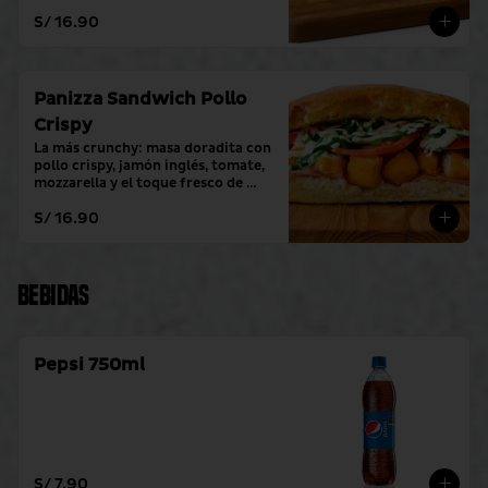
toque fresco de crema alioli.
S/ 16.90
Panizza Sandwich Pollo
Crispy
La más crunchy: masa doradita con 
pollo crispy, jamón inglés, tomate, 
mozzarella y el toque fresco de 
crema alioli.
S/ 16.90
Bebidas
Pepsi 750ml
S/ 7.90