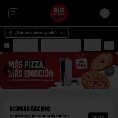
Abrir menu de navegación
Login
¿Dónde quieres pedir?
as
Tus Infaltables
Panizza Sandwich
Bebidas
Acumula
BigCoins
Regístrate, gana puntos con tus
Únete