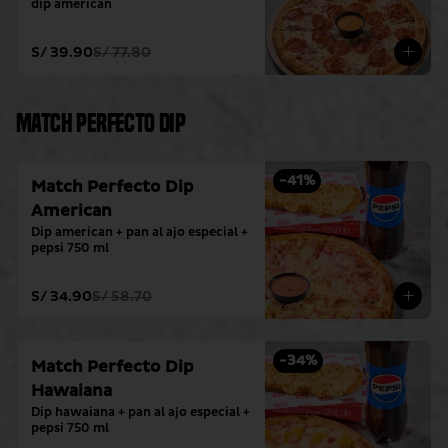
dip american
S/ 39.90
S/ 77.80
Match Perfecto Dip
-
41
%
Match Perfecto Dip
American
Dip american + pan al ajo especial + 
pepsi 750 ml
S/ 34.90
S/ 58.70
-
34
%
Match Perfecto Dip
Hawaiana
Dip hawaiana + pan al ajo especial + 
pepsi 750 ml