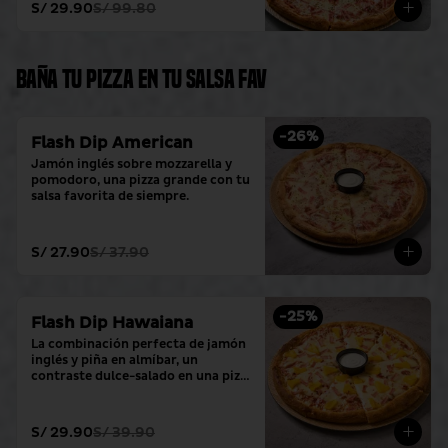
S/ 29.90
S/ 99.80
Baña tu pizza en tu salsa fav
-
26
%
Flash Dip American
Jamón inglés sobre mozzarella y 
pomodoro, una pizza grande con tu 
salsa favorita de siempre.
S/ 27.90
S/ 37.90
-
25
%
Flash Dip Hawaiana
La combinación perfecta de jamón 
inglés y piña en almíbar, un 
contraste dulce-salado en una pizza 
grande con tu salsa favorita.
S/ 29.90
S/ 39.90