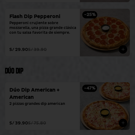
-
25
%
Flash Dip Pepperoni
Pepperoni crujiente sobre 
mozzarella, una pizza grande clásica 
con tu salsa favorita de siempre.
S/ 29.90
S/ 39.90
Dúo Dip
-
47
%
Dúo Dip American +
American
2 pizzas grandes dip american
S/ 39.90
S/ 75.80