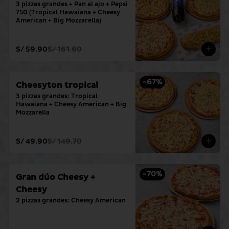
3 pizzas grandes + Pan al ajo + Pepsi 
750 (Tropical Hawaiana + Cheesy 
American + Big Mozzarella)
S/ 59.90
S/ 161.60
-
67
%
Cheesyton tropical
3 pizzas grandes: Tropical 
Hawaiana + Cheesy American + Big 
Mozzarella
S/ 49.90
S/ 149.70
-
70
%
Gran dúo Cheesy +
Cheesy
2 pizzas grandes: Cheesy American