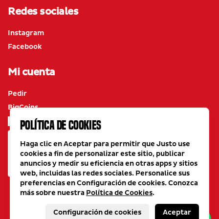
Redes sociales
Instagram
Facebook
Mi cuenta
Pedir
BigCoins
Iniciar sesión
Política de Cookies
Haga clic en Aceptar para permitir que Justo use
cookies a fin de personalizar este sitio, publicar
anuncios y medir su eficiencia en otras apps y sitios
web, incluidas las redes sociales. Personalice sus
preferencias en Configuración de cookies. Conozca
más sobre nuestra
Política de Cookies
.
Powered by
Configuración de cookies
Aceptar